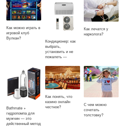
Как можно играть в
Как лечатся у
игровой клуб
нарколога?
Вулкан?
Кондиционер: как
выбрать,
установить и не
пожалеть —
простая инструкция
для тех, кто устал
от жары
Как понять, что
казино онлайн
С чем можно
честное?
Bathmate +
сочетать
гидропомпа для
толстовку?
мужчин — это
действенный метод