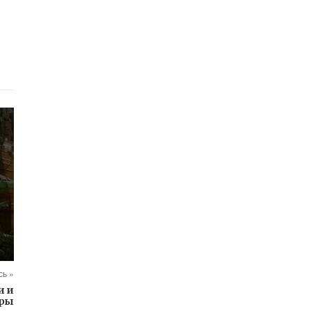
ь »
и и
ры