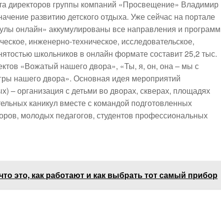
ета директоров группы компаний «Просвещение» Владимир
начение развитию детского отдыха. Уже сейчас на портале
кулы онлайн» аккумулированы все направления и программ
ческое, инженерно-техническое, исследовательское,
анятостью школьников в онлайн формате составит 25,2 тыс.
ктов «Вожатый нашего двора», «Ты, я, он, она – мы с
Игры нашего двора». Основная идея мероприятий
х) – организация с детьми во дворах, скверах, площадях
тельных каникул вместе с командой подготовленных
оров, молодых педагогов, студентов профессиональных
что это, как работают и как выбрать тот самый прибор