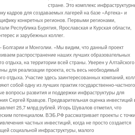
стране. Это комплекс инфраструктурн
вку кадров для создаваемых лагерей на базе «Артека» и
цифику конкретных регионов. Первыми регионами,
тали Республика Бурятия, Ярославская и Курская области,
нтерес и зарубежных коллег.
– Болгарии и Монголии. «Мы видим, что данный проект
ерживаем распространение наших лучших образовательных
го отдыха, на территории всей страны. Уверен у Алтайского
ены для реализации проекта, есть весь необходимый
го отдыха. Участие здесь заинтересованных компаний, кол
ют собой одну из лучших практик государственно-частного
ые вопросы развития и поддержки инфраструктуры для
ения Сергей Кравцов. Предварительная оценка инвестиций 
авляет 25,7 млрд рублей. Игорь Шувалов отметил, что
еским потенциалом. ВЭБ.РФ рассматривает проекты с точк
ивлечения частных инвестиций, когда не просто создается
ующей социальной инфраструктуры, малого