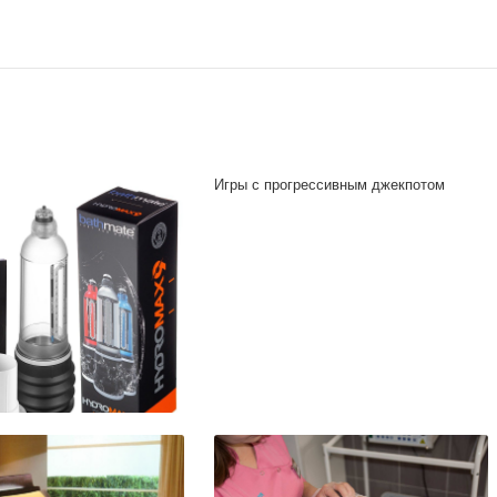
Игры с прогрессивным джекпотом
гидропомпа для мужчин —
нный метод