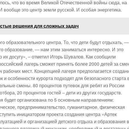
лось, что во время Великой Отечественной войны сюда, на
И вообще это центр земли русской. И особая энергетика.
остые решения для сложных задач
го образовательного центра. То, что дети будут отдыхать, —
 это образование, — нам этим заниматься интересно. И это
 их досугу», – отметил Игорь Шувалов. Как сообщили
оссийский лагерь сможет принять более 2000 детей за смен
сяч рабочих мест. Концепцией лагеря предполагается создан
к и особенности курорта подходят для безопасного старта 
ельные смены. 80 процентов путевок для ребят из России
тбора, 20 процентов гостей – дети из других государств.
ря будет организована по 5 основным направлениям:
ческое, предпринимательство, гуманитарное, физическая
ыступить инициатором проекта создания центра «Артек
луатацией и организацией детского отдыха и образования 
ивающего платежный механизм, необходимый и достаточны