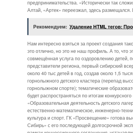
предпринимательства. «Исторически так сложи
Алтай, «Артек» переезжал, здесь размещался. 
Рекомендуем:
Удаление HTML тегов: Пр
Нам интересно взяться за проект создания тако
это отлично, но это не наш профиль. А то, что
совмещённая услуга по оздоровлению детей, по
представители региона, первый сибирский всер
около 40 тыс детей в год, создав около 1,5 ты
горнолыжного детского кластера (перепад высо
горнолыжном спорте); тематические образоват
будет распространяться по итогам конкурсного о
«Образовательная деятельность детского лаге
естественно-математическое, инженерно-техни
культура и спорт. ГК «Просвещение» готова в
Сибирь» с его последующей долгосрочной эксп
рамках концессионного соглашения, устанавл