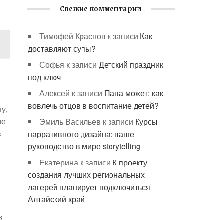
Свежие комментарии
Тимофей Краснов
к записи
Как
доставляют супы?
Софья
к записи
Детский праздник
под ключ
Алексей
к записи
Папа может: как
вовлечь отцов в воспитание детей?
у,
ие
Эмиль Васильев
к записи
Курсы
в
нарративного дизайна: ваше
руководство в мире storytelling
Екатерина
к записи
К проекту
создания лучших региональных
лагерей планирует подключиться
Алтайский край
в
й