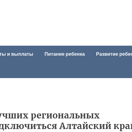
ты и выплаты
Питание ребенка
Развитие ребе
лучших региональных
одключиться Алтайский кра