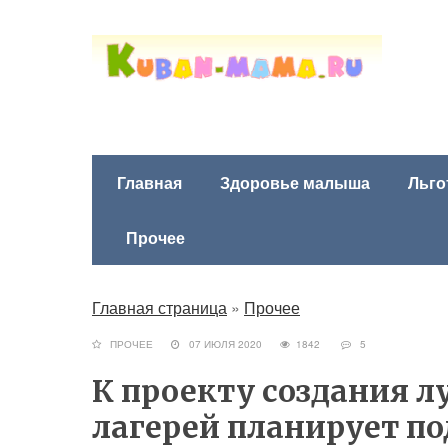
Главная
Здоровье малыша
Льго
Прочее
Главная страница
»
Прочее
ПРОЧЕЕ
07 ИЮЛЯ 2020
1842
5
К проекту создания 
лагерей планирует п