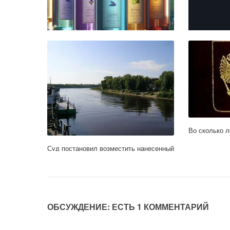
Гели для душа с антибактериальным
Что даёт офи
эффектом, безопасность и здоровье
онлайн GGBe
Во сколько л
Суд постановил возместить нанесенный
вред от агрессивного пса в размере 60
тысяч рублей
ОБСУЖДЕНИЕ: ЕСТЬ 1 КОММЕНТАРИЙ