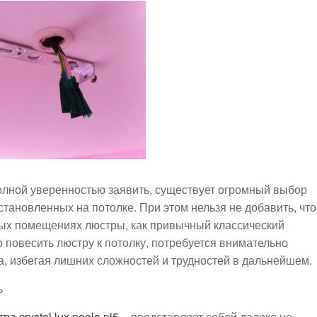
полной уверенностью заявить, существует огромный выбор
тановленных на потолке. При этом нельзя не добавить, что
ных помещениях люстры, как привычный классический
 повесить люстру к потолку, потребуется внимательно
а, избегая лишних сложностей и трудностей в дальнейшем.
ь
а crystal lux paola pl5
– представляет собой далеко не