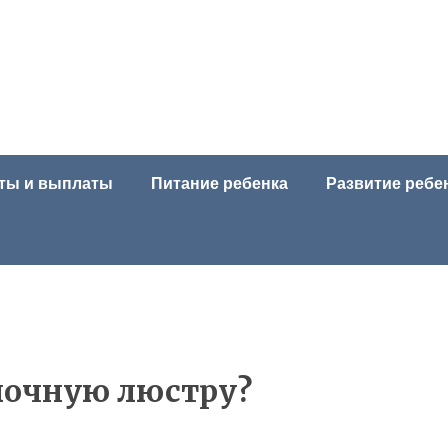
ты и выплаты
Питание ребенка
Развитие ребе
лочную люстру?