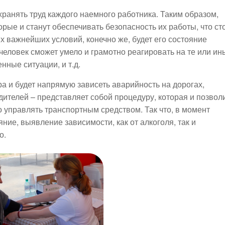
хранять труд каждого наемного работника. Таким образом,
орые и станут обеспечивать безопасность их работы, что ст
их важнейших условий, конечно же, будет его состояние
человек сможет умело и грамотно реагировать на те или ин
ные ситуации, и т.д.
ра и будет напрямую зависеть аварийность на дорогах,
ителей – представляет собой процедуру, которая и позвол
о управлять транспортным средством. Так что, в момент
ние, выявление зависимости, как от алкоголя, так и
о.