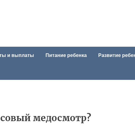
ты и выплаты
Питание ребенка
Развитие ребе
йсовый медосмотр?