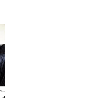
ь »
ыка