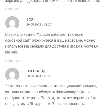
зеркало для доступа к играм и выплатам выигрышей.
ОТВЕТИТЬ
ЗОЯ
26.05.2024 в 03:35
В зеркало казино Фараон работает так: если
основной сайт блокируется в вашей стране, можно
использовать зеркало для доступа к играм и услугам
казино.
ОТВЕТИТЬ
ВСЕВОЛОД
26.05.2024 в 03:35
Зеркало казино Фараон — это специальная ссылка,
которая позволяет обходить блокировку сайта и
продолжать играть. По сути, это та же версия сайта,
но с другим URL-адресом. Зеркало полностью