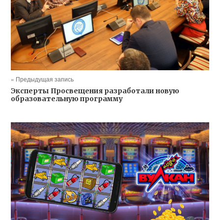
« Предыдущая запись
Эксперты Просвещения разработали новую
образовательную программу