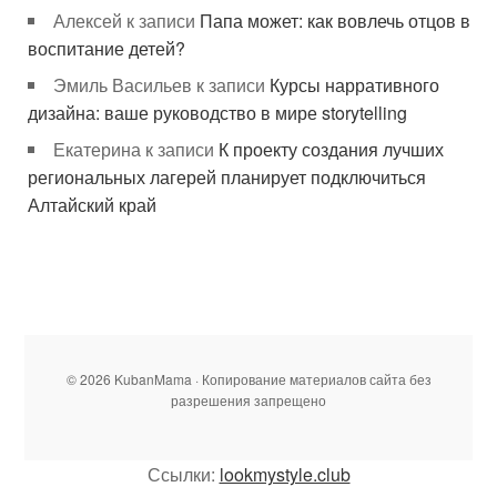
Алексей
к записи
Папа может: как вовлечь отцов в
воспитание детей?
Эмиль Васильев
к записи
Курсы нарративного
дизайна: ваше руководство в мире storytelling
Екатерина
к записи
К проекту создания лучших
региональных лагерей планирует подключиться
Алтайский край
© 2026 KubanMama · Копирование материалов сайта без
разрешения запрещено
Ссылки:
lookmystyle.club