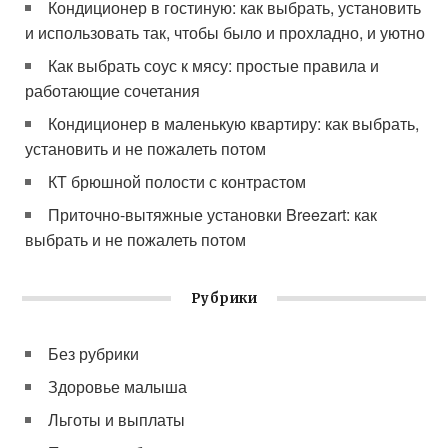
Кондиционер в гостиную: как выбрать, установить
и использовать так, чтобы было и прохладно, и уютно
Как выбрать соус к мясу: простые правила и
работающие сочетания
Кондиционер в маленькую квартиру: как выбрать,
установить и не пожалеть потом
КТ брюшной полости с контрастом
Приточно-вытяжные установки Breezart: как
выбрать и не пожалеть потом
Рубрики
Без рубрики
Здоровье малыша
Льготы и выплаты