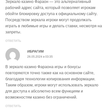
Зеркало казино Фараон — это альтернативный
рабочий адрес сайта, который позволяет игрокам
обойти блокировку доступа к официальному сайту.
Посредством зеркала игроки могут продолжать
играть в любимые игры и делать ставки, несмотря на
запреты.
ОТВЕТИТЬ
ИБРАГИМ
26.05.2024 в 03:35
В зеркало казино Фараона игры и бонусы
повторяются точно также как на основном сайте,
благодаря технологии копирования информации.
Таким образом, игроки могут использовать зеркало
для доступа к абсолютно всем функциям и
возможностям казино без ограничений.
ОТВЕТИТЬ