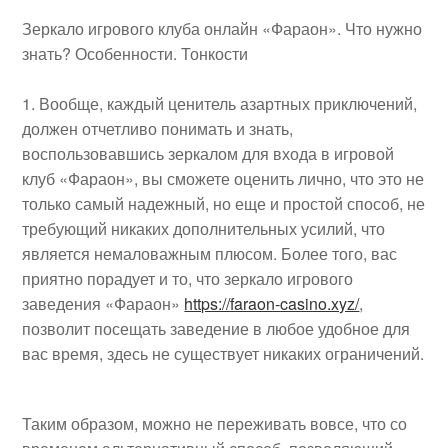
Зеркало игрового клуба онлайн «Фараон». Что нужно
знать? Особенности. Тонкости
Вообще, каждый ценитель азартных приключений,
должен отчетливо понимать и знать,
воспользовавшись зеркалом для входа в игровой
клуб «Фараон», вы сможете оценить лично, что это не
только самый надежный, но еще и простой способ, не
требующий никаких дополнительных усилий, что
является немаловажным плюсом. Более того, вас
приятно порадует и то, что зеркало игрового
заведения «Фараон»
https://faraon-casino.xyz/
,
позволит посещать заведение в любое удобное для
вас время, здесь не существует никаких ограничений.
Таким образом, можно не переживать вовсе, что со