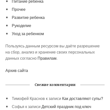
Питание ребенка
Прочее
Развитие ребенка
Рукоделие
Уход за ребенком
Пользуясь данным ресурсом вы даёте разрешение
на сбор, анализ и хранение своих персональных
данных согласно
Правилам
.
Архив сайта
Свежие комментарии
Тимофей Краснов
к записи
Как доставляют супы?
Софья
к записи
Детский праздник под ключ