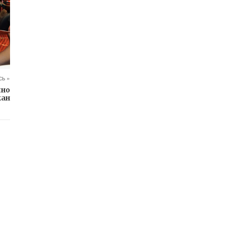
ь »
ино
кан