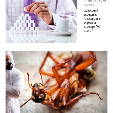
« Предыдущая
запись
Какова
норма
сахара в
крови
после 70
лет?