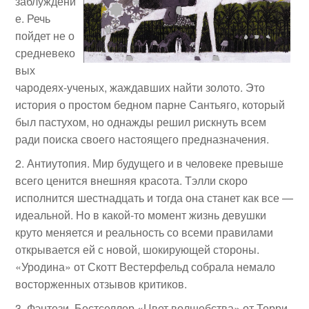
заблуждени
е. Речь
пойдет не о
средневеко
вых
чародеях-ученых, жаждавших найти золото. Это
история о простом бедном парне Сантьяго, который
был пастухом, но однажды решил рискнуть всем
ради поиска своего настоящего предназначения.
Антиутопия. Мир будущего и в человеке превыше
всего ценится внешняя красота. Тэлли скоро
исполнится шестнадцать и тогда она станет как все —
идеальной. Но в какой-то момент жизнь девушки
круто меняется и реальность со всеми правилами
открывается ей с новой, шокирующей стороны.
«Уродина» от Скотт Вестерфельд собрала немало
восторженных отзывов критиков.
Фэнтези. Бестселлер «Цвет волшебства» от Терри