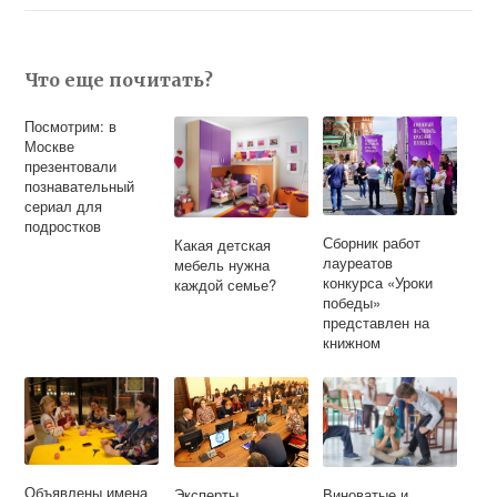
Что еще почитать?
Посмотрим: в
Москве
презентовали
познавательный
сериал для
подростков
Сборник работ
Какая детская
лауреатов
мебель нужна
конкурса «Уроки
каждой семье?
победы»
представлен на
книжном
фестивале
«Красная
площадь»
Объявлены имена
Эксперты
Виноватые и