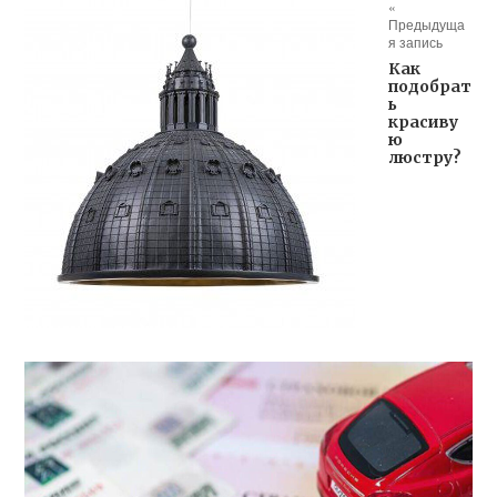
«
Предыдуща
я запись
Как
подобрат
ь
красиву
ю
люстру?