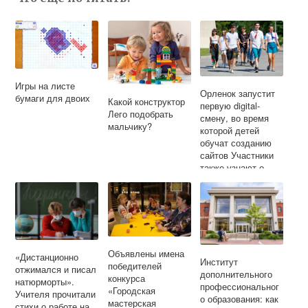
Игры на листе
Орленок запустит
бумаги для двоих
Какой конструктор
первую digital-
Лего подобрать
смену, во время
мальчику?
которой детей
обучат созданию
сайтов Участники
также узнают о
профессиях
менеджера
интернет-проектов
и веб-дизайнера.
Объявлены имена
«Дистанционно
Институт
победителей
отжимался и писал
дополнительного
конкурса
натюрморты».
профессиональног
«Городская
Учителя прочитали
о образования: как
мастерская
стихи о работе на