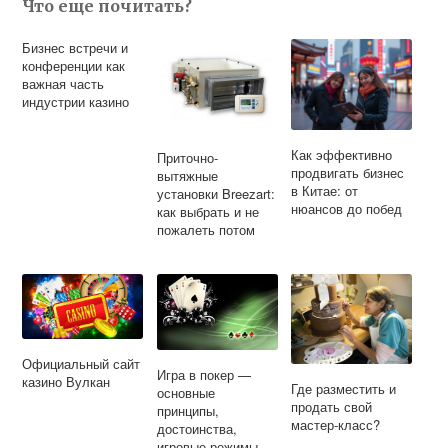
Что еще почитать?
Бизнес встречи и
конференции как
важная часть
индустрии казино
Как эффективно
Приточно-
продвигать бизнес
вытяжные
в Китае: от
установки Breezart:
нюансов до побед
как выбрать и не
пожалеть потом
Официальный сайт
Игра в покер —
казино Вулкан
Где разместить и
основные
продать свой
принципы,
мастер-класс?
достоинства,
игровые режимы