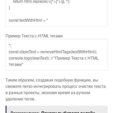
    return html.replace(/<[^>]*>/g, ''); 

}

const textWithHtml = "
Пример
Текста
с
HTML
тегами
";

const cleanText = removeHtmlTags(textWithHtml);

console.log(cleanText); // "Пример Текста с HTML 
Таким образом, создавая подобную функцию, вы
сможете легко интегрировать процесс очистки текста
в разные проекты, экономя время на ручном
удалении тегов.
Рекомендуем:
Почему выбирают онлайн-