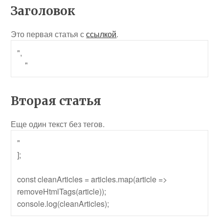
Заголовок
Это первая статья с
ссылкой
.
",

    "
Вторая статья
Еще один текст без
тегов
.
"

];

const cleanArticles = articles.map(article => 
removeHtmlTags(article));
