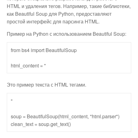
HTML и удаления тегов. Например, такие библиотеки,
как Beautiful Soup для Python, предоставляют
простой интерфейс для парсинга HTML.
Пример на Python с использованием Beautiful Soup:
from bs4 import BeautifulSoup

html_content = "
Это пример текста с
HTML
тегами.
"

soup = BeautifulSoup(html_content, "html.parser")
