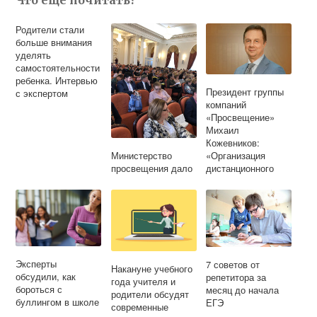
Что еще почитать?
Родители стали
больше внимания
уделять
самостоятельности
ребенка. Интервью
Президент группы
с экспертом
компаний
«Просвещение»
Михаил
Кожевников:
Министерство
«Организация
просвещения дало
дистанционного
старт работе
обучения
«Родительского
школьников
университета»
требует системного
взаимодействия»
Эксперты
7 советов от
Накануне учебного
обсудили, как
репетитора за
года учителя и
бороться с
месяц до начала
родители обсудят
буллингом в школе
ЕГЭ
современные