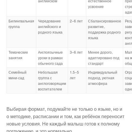
английском
естественное
пре
усвоение
стр
ада
Билингвальная
Чередование
2–6 лет
Сбалансированное
Рез
группа
английского и
развитие,
зав
родного языка
поддержка родного
рег
языка
кон
анг
Темаческие
Англоязычные
3–6 лет
Менее дорого,
Мал
занятия
уроки в рамках
адаптировано под
на 
обычного сада
стандарт
общ
Семейный
Небольшая
1.5–5
Индивидуальный
Огр
мини-сад
группа с
лет
подход, уютная
соц
англоговорящим
атмосфера
зав
воспитателем
одн
Выбирая формат, подумайте не только о языке, но и
о методике, расписании и том, как ребёнок переносит
новые условия. Не каждый малыш готов к полному
погружению, и это нормально.